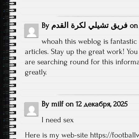
By
فريق تشيلي لكرة القدم
o
whoah this weblog is fantastic 
articles. Stay up the great work! You
are searching round for this inform
greatly.
By
milf
on
12 декабря, 2025
I need sex
Here is my web-site
https://footbal