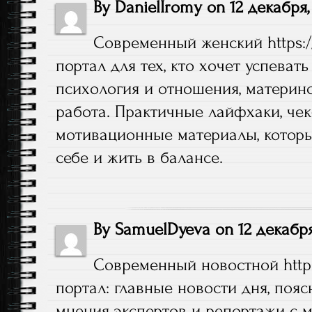
By
DanielIromy
on
12 декабря,
Современный женский
https
портал для тех, кто хочет успевать 
психология и отношения, материнс
работа. Практичные лайфхаки, чек
мотивационные материалы, которы
себе и жить в балансе.
By
SamuelDyeva
on
12 декабря
Современный новостной
htt
портал: главные новости дня, поя
мнения экспертов и репортажи с м