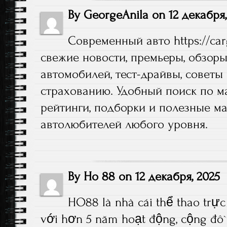
By
GeorgeAnila
on
12 декабря,
Современный авто
https://ca
свежие новости, премьеры, обзор
автомобилей, тест-драйвы, советы
страхованию. Удобный поиск по м
рейтинги, подборки и полезные м
автолюбителей любого уровня.
By
Ho 88
on
12 декабря, 2025
HO88 là nhà cái thể thao trực
với hơn 5 năm hoạt động, cộng đồn