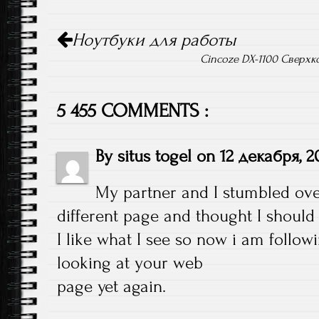
Навигация по записям
Ноутбуки для работы
Cincoze DX-1100 Сверх
5 455 COMMENTS :
By
situs togel
on
12 декабря, 2
My partner and I stumbled ov
different page and thought I should
I like what I see so now i am follow
looking at your web
page yet again.