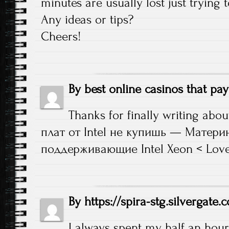
minutes are usually lost just trying 
Any ideas or tips?
Cheers!
By
best online casinos that pa
Thanks for finally writing ab
плат от Intel не купишь — Матери
поддерживающие Intel Xeon < Loved
By
https://spira-stg.silvergate.
I always spent my half an hour