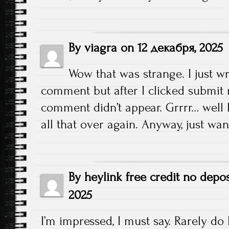
By
viagra
on
12 декабря, 2025
Wow that was strange. I just w
comment but after I clicked submit
comment didn’t appear. Grrrr… well I
all that over again. Anyway, just wan
By
heylink free credit no depos
2025
I’m impressed, I must say. Rarely do 