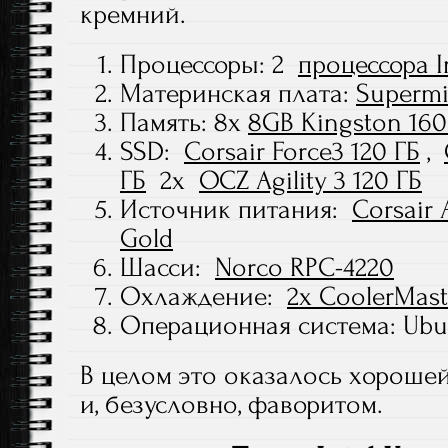
кремний.
Процессоры: 2
процессора I
Материнская плата:
Supermi
Память: 8x
8GB Kingston 16
SSD:
Corsair Force3 120 ГБ
,
ГБ
2x
OCZ Agility 3 120 ГБ
Источник питания:
Corsair 
Gold
Шасси:
Norco RPC-4220
Охлаждение:
2x CoolerMast
Операционная система: Ubun
В целом это оказалось хороше
и, безусловно, фаворитом.